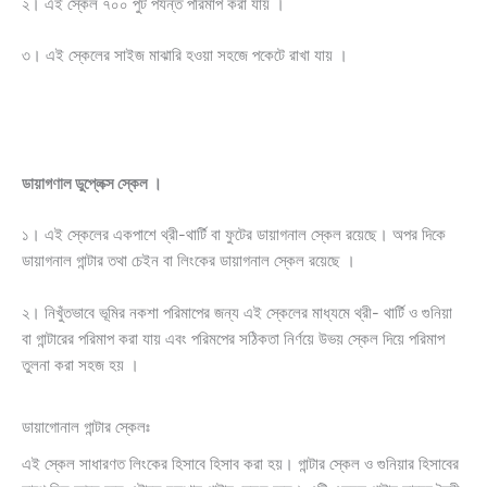
২। এই স্কেল ৭০০ পুট পর্যন্ত পরিমাপ করা যায় ।
৩। এই স্কেলের সাইজ মাঝারি হওয়া সহজে পকেটে রাখা যায় ।
ডায়াগণাল ডুপ্লেক্স স্কেল ।
১। এই স্কেলের একপাশে থ্রী-থার্টি বা ফুটের ডায়াগনাল স্কেল রয়েছে। অপর দিকে
ডায়াগনাল গান্টার তথা চেইন বা লিংকের ডায়াগনাল স্কেল রয়েছে ।
২। নিখুঁতভাবে ভূমির নকশা পরিমাপের জন্য এই স্কেলের মাধ্যমে থ্রী- থার্টি ও গুনিয়া
বা গান্টারের পরিমাপ করা যায় এবং পরিমপের সঠিকতা নির্ণয়ে উভয় স্কেল দিয়ে পরিমাপ
তুলনা করা সহজ হয় ।
ডায়াগোনাল গান্টার স্কেলঃ
এই স্কেল সাধারণত লিংকের হিসাবে হিসাব করা হয়। গান্টার স্কেল ও গুনিয়ার হিসাবের