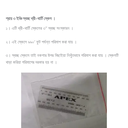
প্রায় ৩ ইঞ্চি স্বচ্ছ থ্রী-থার্টি স্কেল ।
১। এটি থ্রী-থার্টি স্কেলের ৩‘‘ স্বচ্ছ সংস্কারন ।
২। এই স্কেলে ৯৯০‘ ফুট পর্যন্ত পরিমাপ করা যায় ।
৩। স্বচ্ছ স্কেলে তাই নকশার উপর বিছাইয়া নিখুঁতভাবে পরিমাপ করা যায় । স্কেলটি
খাড়া করিয়া পরিমাপের দরকার হয় না ।