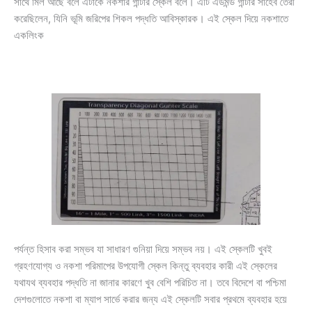
সাথে মিল আছে বলে এটাকে নকশার গান্টার স্কেল বলে। এটি এডমন্ড গান্টার সাহেব তৈরী
করেছিলেন, যিনি ভূমি জরিপের শিকল পদ্ধতি আবিস্কারক। এই স্কেল দিয়ে নকশাতে
একলিংক
পর্যন্ত হিসাব করা সম্ভব যা সাধারণ গুনিয়া দিয়ে সম্ভব নয়। এই স্কেলটি খুবই
গ্রহণযোগ্য ও নকশা পরিমাপের উপযোগী স্কেল কিন্তু ব্যবহার কারী এই স্কেলের
যথাযথ ব্যবহার পদ্ধতি না জানার কারণে খুব বেশি পরিচিত না। তবে বিদেশে বা পশ্চিমা
দেশগুলোতে নকশা বা ম্যাপ সার্ভে করার জন্য এই স্কেলটি সবার প্রথমে ব্যবহার হয়ে