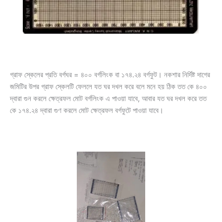
গ্রাফ স্কেলের প্রতি বর্গঘর = ৪০০ বর্গলিংক বা ১৭৪.২৪ বর্গফুট। নকশার নির্দিষ্ট দাগের
জমিটির উপর গ্রাফ স্কেলটি ফেললে যত ঘর দখল করে বলে মনে হয় ঠিক তত কে ৪০০
দ্বারা গুন করলে ক্ষেত্রফল মোট বর্গলিংক এ পাওয়া যাবে, আবার যত ঘর দখল করে তত
কে ১৭৪.২৪ দ্বারা গুণ করলে মোট ক্ষেত্রফল বর্গফুটে পাওয়া যাবে।