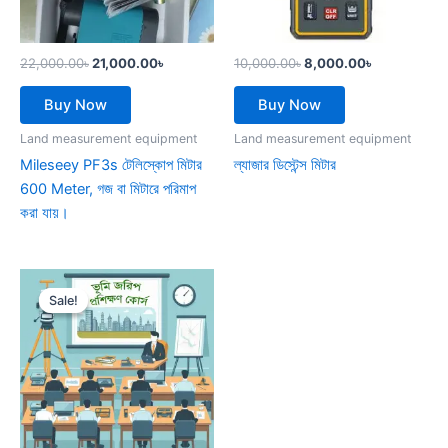
22,000.00
৳
21,000.00
৳
10,000.00
৳
8,000.00
৳
Buy Now
Buy Now
Land measurement equipment
Land measurement equipment
Mileseey PF3s টেলিস্কোপ মিটার
ল্যাজার ডিস্টেন্স মিটার
600 Meter, গজ বা মিটারে পরিমাপ
করা যায়।
Original
Current
price
price
Sale!
Sale!
was:
is:
4,900.00৳.
990.00৳.