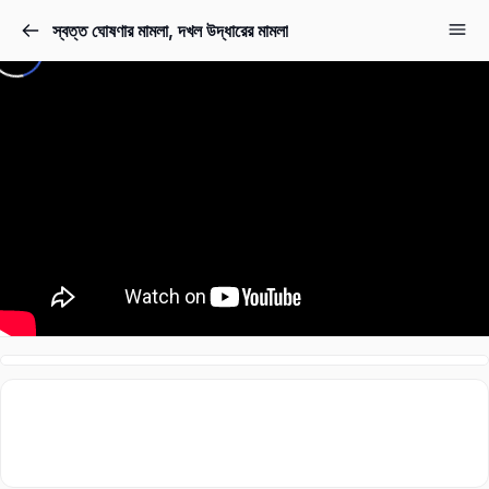
স্বত্ত ঘোষণার মামলা, দখল উদ্ধারের মামলা